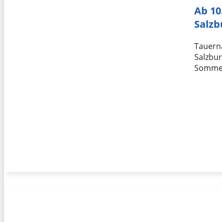
Ab 10
Salzb
Tauerna
Salzbu
Sommer