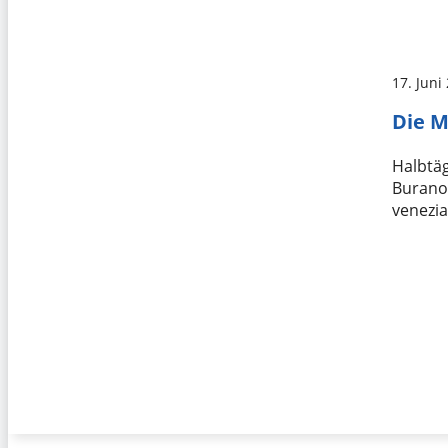
17. Juni
Die M
Halbtä
Burano 
venezi