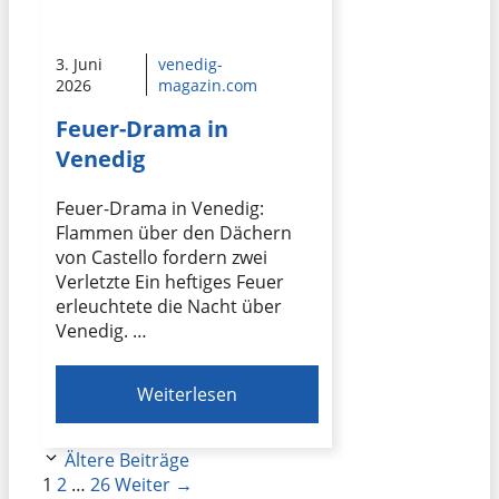
3. Juni
venedig-
2026
magazin.com
Feuer-Drama in
Venedig
Feuer-Drama in Venedig:
Flammen über den Dächern
von Castello fordern zwei
Verletzte Ein heftiges Feuer
erleuchtete die Nacht über
Venedig. …
Weiterlesen
Ältere Beiträge
Seite
Seite
Seite
1
2
…
26
Weiter
→