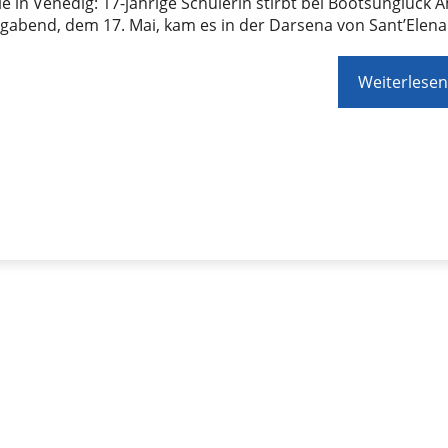
e in Venedig: 17-jährige Schülerin stirbt bei Bootsunglück 
gabend, dem 17. Mai, kam es in der Darsena von Sant’Elen
Weiterlesen