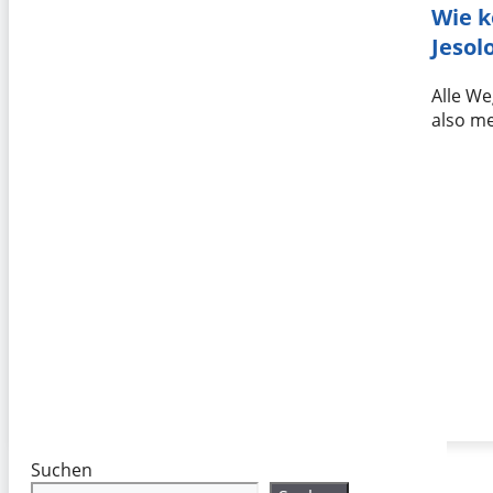
Wie 
Jesol
Alle We
also m
Suchen