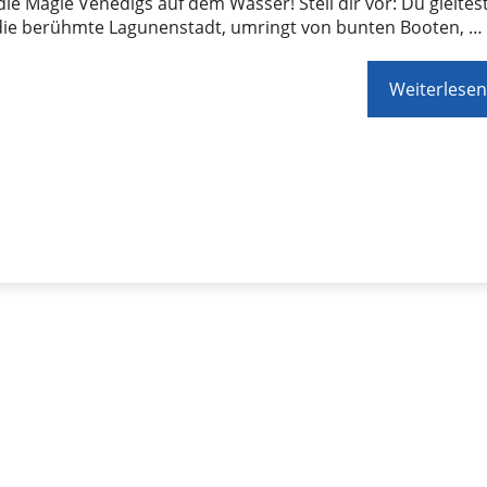
die Magie Venedigs auf dem Wasser! Stell dir vor: Du gleites
die berühmte Lagunenstadt, umringt von bunten Booten, …
Weiterlesen