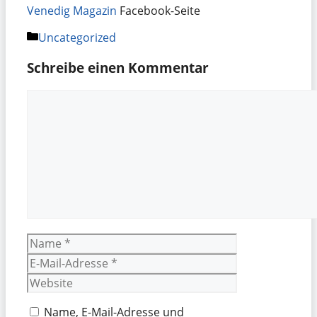
Venedig Magazin
Facebook-Seite
Kategorien
Uncategorized
Schreibe einen Kommentar
Kommentar
Name
E-
Mail-
Website
Adresse
Name, E-Mail-Adresse und