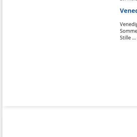
Vened
Venedig
Sommerm
Stille …