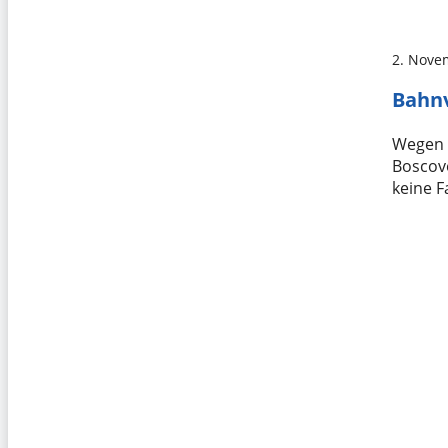
2. Nove
Bahnv
Wegen e
Boscove
keine 