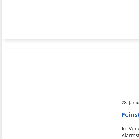
28. Janu
Feins
Im Vene
Alarmst