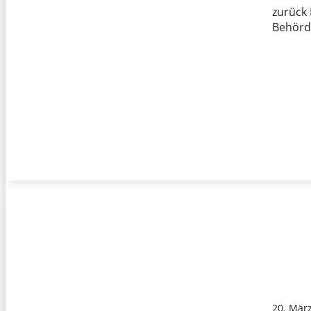
zurück 
Behörd
20. Mär