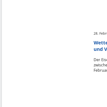
28. Feb
Wette
und V
Der Ei
zwisch
Februar