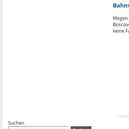
Bahnv
Wegen e
Boscove
keine 
Suchen