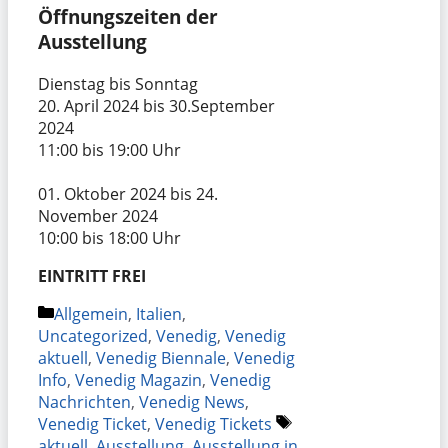
Öffnungszeiten der
Ausstellung
Dienstag bis Sonntag
20. April 2024 bis 30.September
2024
11:00 bis 19:00 Uhr
01. Oktober 2024 bis 24.
November 2024
10:00 bis 18:00 Uhr
EINTRITT FREI
Kategorien
Allgemein
,
Italien
,
Uncategorized
,
Venedig
,
Venedig
aktuell
,
Venedig Biennale
,
Venedig
Info
,
Venedig Magazin
,
Venedig
Nachrichten
,
Venedig News
,
Schlagwörter
Venedig Ticket
,
Venedig Tickets
aktuell
,
Ausstellung
,
Ausstellung in