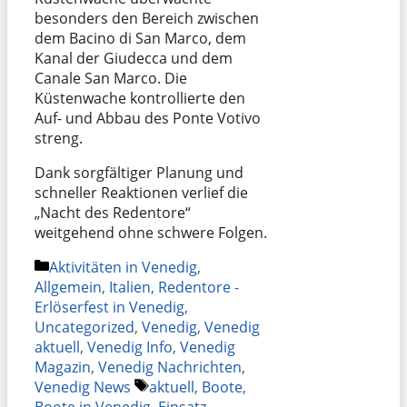
besonders den Bereich zwischen
dem Bacino di San Marco, dem
Kanal der Giudecca und dem
Canale San Marco. Die
Küstenwache kontrollierte den
Auf- und Abbau des Ponte Votivo
streng.
Dank sorgfältiger Planung und
schneller Reaktionen verlief die
„Nacht des Redentore“
weitgehend ohne schwere Folgen.
Kategorien
Aktivitäten in Venedig
,
Allgemein
,
Italien
,
Redentore -
Erlöserfest in Venedig
,
Uncategorized
,
Venedig
,
Venedig
aktuell
,
Venedig Info
,
Venedig
Magazin
,
Venedig Nachrichten
,
Schlagwörter
Venedig News
aktuell
,
Boote
,
Boote in Venedig
,
Einsatz
,