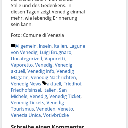
Stille und des Gedenkens. In
diesen Tagen zeigt Venedig einmal
mehr, wie lebendig Erinnerung
sein kann.
Foto: Comune di Venezia
Kategorien
Allgemein
,
Inseln
,
Italien
,
Lagune
von Venedig
,
Luigi Brugnaro
,
Uncategorized
,
Vaporetti
,
Vaporetto
,
Venedig
,
Venedig
aktuell
,
Venedig Info
,
Venedig
Magazin
,
Venedig Nachrichten
,
Schlagwörter
Venedig News
aktuell
,
Friedhof
,
Friedhofsinsel
,
Italien
,
San
Michele
,
Venedig
,
Venedig Ticket
,
Venedig Tickets
,
Venedig
Tourismus
,
Venetien
,
Veneto
,
Venezia Unica
,
Votivbrücke
Schreibe einen Kommentar