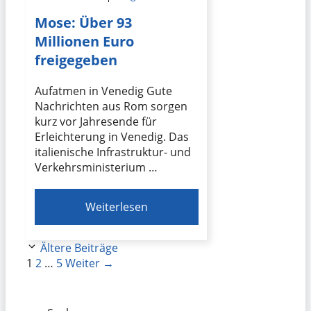
Mose: Über 93
Millionen Euro
freigegeben
Aufatmen in Venedig Gute
Nachrichten aus Rom sorgen
kurz vor Jahresende für
Erleichterung in Venedig. Das
italienische Infrastruktur- und
Verkehrsministerium …
Weiterlesen
Ältere Beiträge
Seite
Seite
Seite
1
2
…
5
Weiter
→