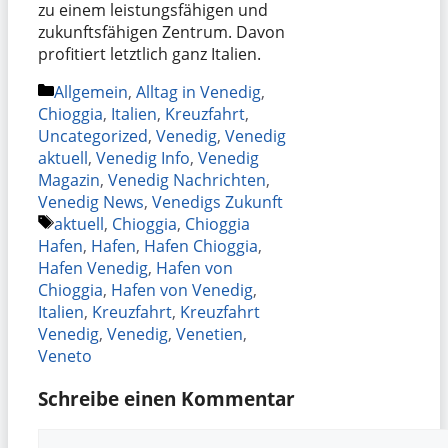
zu einem leistungsfähigen und
zukunftsfähigen Zentrum. Davon
profitiert letztlich ganz Italien.
Kategorien
Allgemein
,
Alltag in Venedig
,
Chioggia
,
Italien
,
Kreuzfahrt
,
Uncategorized
,
Venedig
,
Venedig
aktuell
,
Venedig Info
,
Venedig
Magazin
,
Venedig Nachrichten
,
Venedig News
,
Venedigs Zukunft
Schlagwörter
aktuell
,
Chioggia
,
Chioggia
Hafen
,
Hafen
,
Hafen Chioggia
,
Hafen Venedig
,
Hafen von
Chioggia
,
Hafen von Venedig
,
Italien
,
Kreuzfahrt
,
Kreuzfahrt
Venedig
,
Venedig
,
Venetien
,
Veneto
Schreibe einen Kommentar
Kommentar