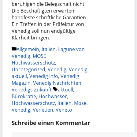
beruhigen die Belegschaft nicht.
Die Beschäftigten erwarten
handfeste schriftliche Garantien.
Ein Treffen in der Präfektur von
Venedig soll nun endgültige
Klarheit bringen.
Kategorien
Allgemein
,
Italien
,
Lagune von
Venedig
,
MOSE
Hochwasserschutz
,
Uncategorized
,
Venedig
,
Venedig
aktuell
,
Venedig Info
,
Venedig
Magazin
,
Venedig Nachrichten
,
Schlagwörter
Venedigs Zukunft
aktuell
,
Bürokratie
,
Hochwasser
,
Hochwasserschutz
,
Italien
,
Mose
,
Venedig
,
Venetien
,
Veneto
Schreibe einen Kommentar
Kommentar