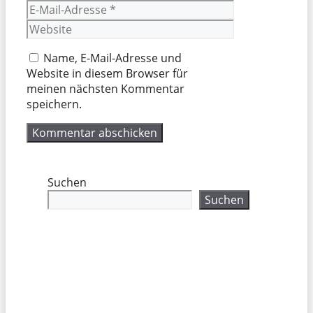
E-
Mail-
Website
Adresse
Name, E-Mail-Adresse und
Website in diesem Browser für
meinen nächsten Kommentar
speichern.
Suchen
Suchen