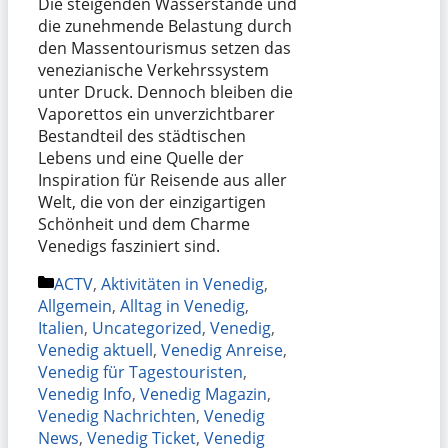
Die steigenden Wasserstände und
die zunehmende Belastung durch
den Massentourismus setzen das
venezianische Verkehrssystem
unter Druck. Dennoch bleiben die
Vaporettos ein unverzichtbarer
Bestandteil des städtischen
Lebens und eine Quelle der
Inspiration für Reisende aus aller
Welt, die von der einzigartigen
Schönheit und dem Charme
Venedigs fasziniert sind.
Kategorien
ACTV
,
Aktivitäten in Venedig
,
Allgemein
,
Alltag in Venedig
,
Italien
,
Uncategorized
,
Venedig
,
Venedig aktuell
,
Venedig Anreise
,
Venedig für Tagestouristen
,
Venedig Info
,
Venedig Magazin
,
Venedig Nachrichten
,
Venedig
News
,
Venedig Ticket
,
Venedig