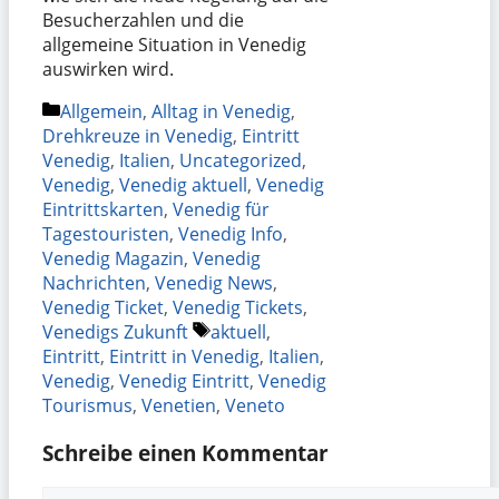
Besucherzahlen und die
allgemeine Situation in Venedig
auswirken wird.
Kategorien
Allgemein
,
Alltag in Venedig
,
Drehkreuze in Venedig
,
Eintritt
Venedig
,
Italien
,
Uncategorized
,
Venedig
,
Venedig aktuell
,
Venedig
Eintrittskarten
,
Venedig für
Tagestouristen
,
Venedig Info
,
Venedig Magazin
,
Venedig
Nachrichten
,
Venedig News
,
Venedig Ticket
,
Venedig Tickets
,
Schlagwörter
Venedigs Zukunft
aktuell
,
Eintritt
,
Eintritt in Venedig
,
Italien
,
Venedig
,
Venedig Eintritt
,
Venedig
Tourismus
,
Venetien
,
Veneto
Schreibe einen Kommentar
Kommentar