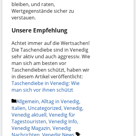
bleiben, und raten,
Wertgegenstände sicher zu
verstauen.
Unsere Empfehlung
Achtet immer auf die Wertsachen!
Die Taschendiebe sind in Venedig
sehr aktiv und auch aggressiv. Wie
man sich am besten vor
Taschendieben schützt, haben wir
in diesem Artikel veröffentlicht:
Taschendiebe in Venedig: Wie
man sich vor ihnen schützt
Kategorien
Allgemein
,
Alltag in Venedig
,
Italien
,
Uncategorized
,
Venedig
,
Venedig aktuell
,
Venedig für
Tagestouristen
,
Venedig Info
,
Venedig Magazin
,
Venedig
Schlagwörter
Nachrichten
,
Venedig News